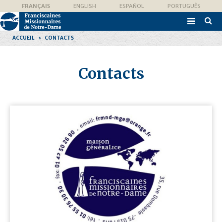
Aller
Outils
FRANÇAIS
ENGLISH
ESPAÑOL
PORTUGUÊS
au
personnels
contenu.

|
Recher
Aller
avanc
à
ACCUEIL
›
CONTACTS
la
navigation
Contacts