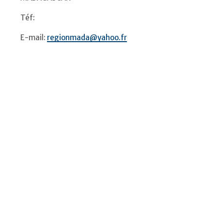
Téf:
E-mail:
regionmada@yahoo.fr