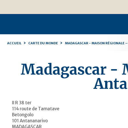
Aller
Outils
au
personnels
contenu.
|
Aller
à
la
navigation
›
›
ACCUEIL
CARTE DU MONDE
MADAGASCAR - MAISON RÉGIONALE 
Madagascar - 
Anta
II R 38 ter
114 route de Tamatave
Betongolo
101 Antananarivo
MADAGASCAR