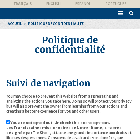
Aller
Outils
FRANÇAIS
ENGLISH
ESPAÑOL
PORTUGUÊS
au
personnels
contenu.

|
Recher
Aller
avanc
à
ACCUEIL
›
POLITIQUE DE CONFIDENTIALITÉ
la
navigation
Politique de
confidentialité
Suivi de navigation
You may choose to prevent this website from aggregating and
analyzing the actions you take here. Doing so will protect your privacy,
but will also prevent the owner from learning from your actions and
creating a better experience for you and other users.
You are not opted out. Uncheck this box to opt-out.
Les Franciscaines missionnaires de Notre-Dame, ci-après
désignée par "le Site"
, attache une grande importance aux droits et
libertés des personnes. Conscient de la valeur de vos données, que