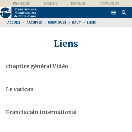
Aller
Outils
FRANÇAIS
ENGLISH
ESPAÑOL
PORTUGUÊS
au
personnels
contenu.

|
Recher
Aller
avanc
à
ACCUEIL
›
ARCHIVES
›
RUBRIQUES
›
HAUT
›
LIENS
la
navigation
Liens
chapitre général Vidéo
Le vatican
Franciscain international