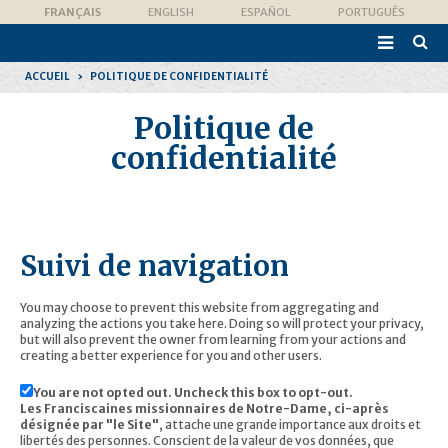
Aller
Outils
FRANÇAIS
ENGLISH
ESPAÑOL
PORTUGUÊS
au
personnels
contenu.

|
Recher
Aller
avanc
à
ACCUEIL
›
POLITIQUE DE CONFIDENTIALITÉ
la
navigation
Politique de
confidentialité
Suivi de navigation
You may choose to prevent this website from aggregating and
analyzing the actions you take here. Doing so will protect your privacy,
but will also prevent the owner from learning from your actions and
creating a better experience for you and other users.
You are not opted out. Uncheck this box to opt-out.
Les Franciscaines missionnaires de Notre-Dame, ci-après
désignée par "le Site"
, attache une grande importance aux droits et
libertés des personnes. Conscient de la valeur de vos données, que