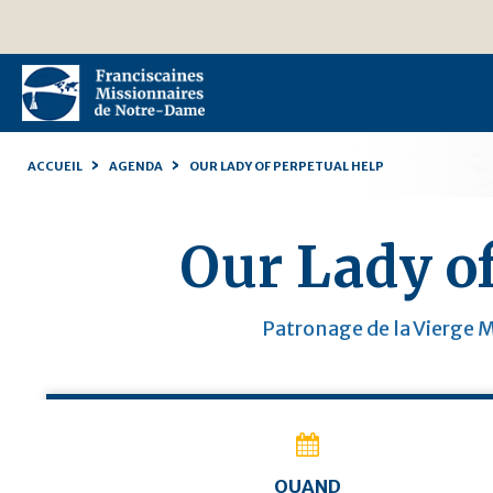
Aller
Outils
au
personnels
contenu.
|
Aller
à
la
navigation
›
›
ACCUEIL
AGENDA
OUR LADY OF PERPETUAL HELP
Our Lady of
Patronage de la Vierge M
QUAND