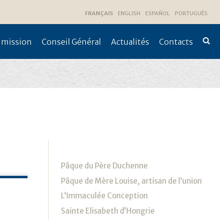
FRANÇAIS
ENGLISH
ESPAÑOL
PORTUGUÊS
 mission
Conseil Général
Actualités
Contacts
Recher
avanc
Navigation
Pâque du Père Duchenne
Pâque de Mère Louise, artisan de l‘union
L’Immaculée Conception
Sainte Elisabeth d’Hongrie