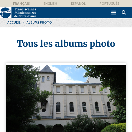
Aller
Outils
FRANÇAIS
ENGLISH
ESPAÑOL
PORTUGUÊS
au
personnels
contenu.

|
Recher
Aller
avanc
à
ACCUEIL
›
ALBUMS PHOTO
la
navigation
Tous les albums photo