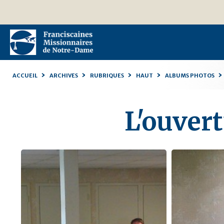
Aller
Outils
au
personnels
contenu.
|
Aller
à
la
navigation
›
›
›
›
›
ACCUEIL
ARCHIVES
RUBRIQUES
HAUT
ALBUMS PHOTOS
L'ouvert