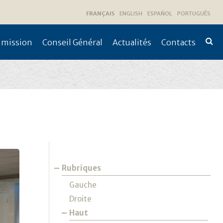
FRANÇAIS
ENGLISH
ESPAÑOL
PORTUGUÊS
 mission
Conseil Général
Actualités
Contacts
Recher
avanc
Navigation
Rubriques
Gauche
Droite
Haut