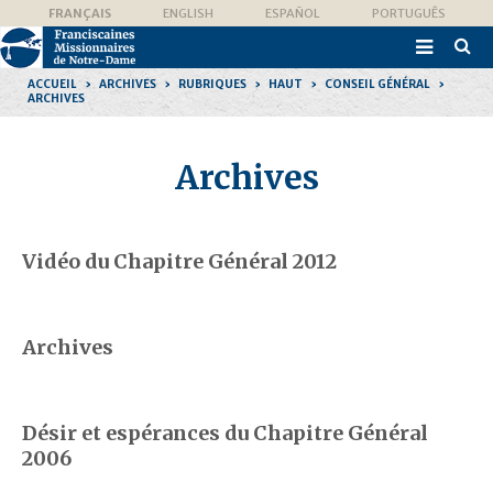
Aller
Outils
FRANÇAIS
ENGLISH
ESPAÑOL
PORTUGUÊS
au
personnels
contenu.

|
Recher
Aller
avanc
à
ACCUEIL
›
ARCHIVES
›
RUBRIQUES
›
HAUT
›
CONSEIL GÉNÉRAL
›
la
ARCHIVES
navigation
Archives
Vidéo du Chapitre Général 2012
Archives
Désir et espérances du Chapitre Général
2006