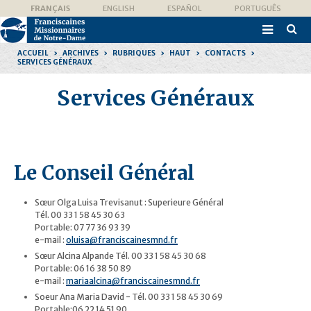
Aller
Outils
FRANÇAIS
ENGLISH
ESPAÑOL
PORTUGUÊS
au
personnels
contenu.

|
Recher
Aller
avanc
à
ACCUEIL
›
ARCHIVES
›
RUBRIQUES
›
HAUT
›
CONTACTS
›
la
SERVICES GÉNÉRAUX
navigation
Services Généraux
Le Conseil Général
Sœur Olga Luisa Trevisanut : Superieure Général
Tél. 00 33 1 58 45 30 63
Portable: 07 77 36 93 39
e-mail :
oluisa@franciscainesmnd.fr
Sœur Alcina Alpande Tél. 00 33 1 58 45 30 68
Portable: 06 16 38 50 89
e-mail :
mariaalcina@franciscainesmnd.fr
Soeur Ana Maria David - Tél. 00 33 1 58 45 30 69
Portable:06 22 14 51 90