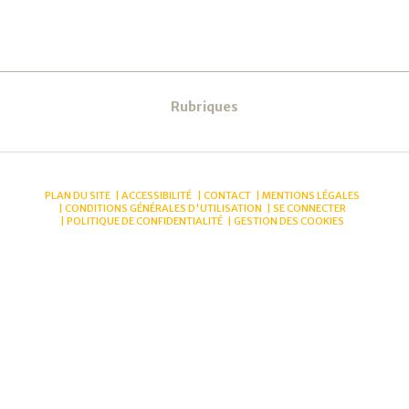
Navigation
Rubriques
PLAN DU SITE
ACCESSIBILITÉ
CONTACT
MENTIONS LÉGALES
CONDITIONS GÉNÉRALES D'UTILISATION
SE CONNECTER
POLITIQUE DE CONFIDENTIALITÉ
GESTION DES COOKIES