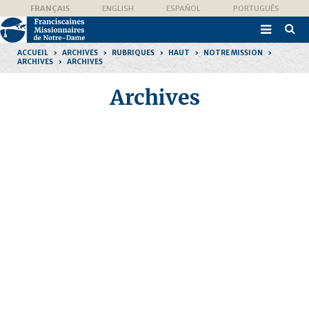
Aller
Outils
FRANÇAIS
ENGLISH
ESPAÑOL
PORTUGUÊS
au
personnels
contenu.

|
Recher
Aller
avanc
à
ACCUEIL
›
ARCHIVES
›
RUBRIQUES
›
HAUT
›
NOTRE MISSION
›
la
ARCHIVES
›
ARCHIVES
navigation
Archives