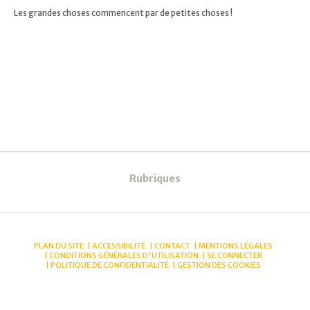
Les grandes choses commencent par de petites choses !
Navigation
Rubriques
PLAN DU SITE
ACCESSIBILITÉ
CONTACT
MENTIONS LÉGALES
CONDITIONS GÉNÉRALES D'UTILISATION
SE CONNECTER
POLITIQUE DE CONFIDENTIALITÉ
GESTION DES COOKIES