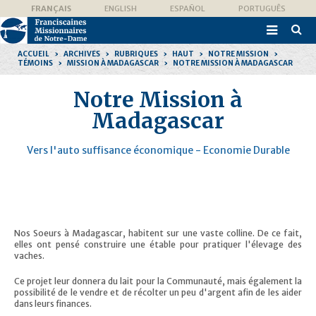
Aller
Outils
FRANÇAIS
ENGLISH
ESPAÑOL
PORTUGUÊS
au
personnels
contenu.

|
Recher
Aller
avanc
à
ACCUEIL
›
ARCHIVES
›
RUBRIQUES
›
HAUT
›
NOTRE MISSION
›
la
TÉMOINS
›
MISSION À MADAGASCAR
›
NOTRE MISSION À MADAGASCAR
navigation
Notre Mission à
Madagascar
Vers l'auto suffisance économique - Economie Durable
Nos Soeurs à Madagascar, habitent sur une vaste colline. De ce fait,
elles ont pensé construire une étable pour pratiquer l'élevage des
vaches.
Ce projet leur donnera du lait pour la Communauté, mais également la
possibilité de le vendre et de récolter un peu d'argent afin de les aider
dans leurs finances.