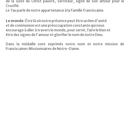
de la suite du Christ pauvre, Serviteur, signe de son amour pour le
Crucifié.
Le Tau parle de notre appartenance à la famille franciscaine.
Le monde:
Être là où notre présence peut être un lien d'unité
et de communion est une préoccupation constante qui nous
encourage à aller à travers le monde, pour servir, faire le bien et
être des signes de l'amour et glorifier le nom de notre Dieu.
Dans la médaille sont exprimés notre nom et notre mission de
Franciscaines Missionnaires de Notre-Dame.