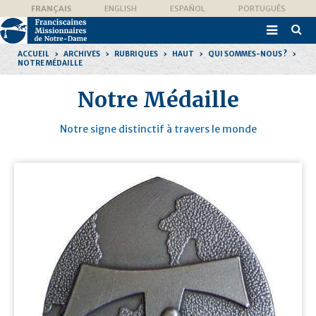
Aller
Outils
FRANÇAIS
ENGLISH
ESPAÑOL
PORTUGUÊS
au
personnels
contenu.

|
Recher
Aller
avanc
à
ACCUEIL
›
ARCHIVES
›
RUBRIQUES
›
HAUT
›
QUI SOMMES-NOUS ?
›
la
NOTRE MÉDAILLE
navigation
Notre Médaille
Notre signe distinctif à travers le monde