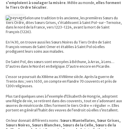
s’emploient à soulager la misère
. Mêlée au monde,
elles forment
le Tiers Ordre Séculier
.
Selon une tradition très ancienne, les premières Sœurs du
tiers Ordre, dites Sœurs Grises, s’établissent à Saint Pol-sur-Ternoise,
dans le nord de la France, vers 1223-1224, avant la mort de Saint
François (1226).
En 1430, on trouve aussi les Sœurs Noires du Tiers Ordre de Saint
François venues de Saint Omer et établies à Saint Pol où elles
prodiguent leurs soins aux malades.
De Saint Pol, des sœurs sont envoyées à Béthune, à Arras, à Lens…
D’autres dans le Nord et en Belgique. D’autre encore en Picardie.
L’essor se poursuit du XIIIème au XVIIIème siècle. Après la guerre de
Trente Ans ; vers 1650, on compte en Flandre 70 couvents et près de
1200 religieuses.
Plus tard quelques unes à l’exemple d’Elisabeth de Hongrie, adoptent
une Règle de vie, se retirent dans des couvents, tout en s’adonnant aux
œuvres de miséricorde. Elles forment le tiers Ordre « régulier ». Elles
portent en général l’habit des veuves de l’endroit où elles s’installent.
On leur donnait différents noms :
Sœurs Mantellates, Sœur Grises,
Sœurs Noires, Sœurs Blanches, Sœurs de la Celle, Sœurs de la