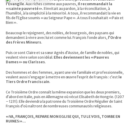
l’Evangile
. Aux riches comme aux pauvres,
Il recommandait la
«sainte pauvreté».
Il invitait au pardon, à la réconciliation, à
l’humilité, à la simplicité à la minorité. A tous, il recommandait la vie en
fils de l’Eglise soumis «au Seigneur Pape». A tous il souhaitait «Paix et
Bien».
Beaucoup le rejoignent, des nobles, de bourgeois, des paysans qui
demandent à vivre avec lui et comme lui. François fonde alors,
l’Ordre
des Frères Mineurs
.
Puis ce sont Claire et sa sœur Agnès d’Assise, de famille de nobles, qui
veulent vivre selon son idéal.
Elles deviennent les «Pauvres
Dames» ou Clarisses
.
Des hommes et des femmes, ayant une vie familiale et professionnelle,
veulent aussi s’engager à mettre en œuvre l’esprit de François : c’est
le
Tiers Ordre Franciscain
.
Ce Troisième Ordre connaît la même expansion que les deux premiers,
d’abord en Italie, puis en Allemagne où vécut Elisabeth de Hongrie. (1207
– 1231). Elle deviendra la patronne du Troisième Ordre Régulier de Saint
François d’où naîtront de nombreuses communautés religieuses.
«VA, FRANÇOIS, REPARE MON EGLISE QUI, TU LE VOIS, TOMBE EN
RUINES»…