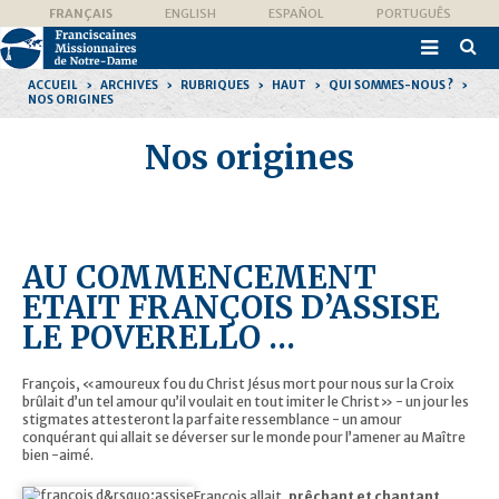
Aller
Outils
FRANÇAIS
ENGLISH
ESPAÑOL
PORTUGUÊS
au
personnels
contenu.

|
Recher
Aller
avanc
à
ACCUEIL
›
ARCHIVES
›
RUBRIQUES
›
HAUT
›
QUI SOMMES-NOUS ?
›
la
NOS ORIGINES
navigation
Nos origines
AU COMMENCEMENT
ETAIT FRANÇOIS D’ASSISE
LE POVERELLO …
François, «amoureux fou du Christ Jésus mort pour nous sur la Croix
brûlait d’un tel amour qu’il voulait en tout imiter le Christ» - un jour les
stigmates attesteront la parfaite ressemblance - un amour
conquérant qui allait se déverser sur le monde pour l’amener au Maître
bien -aimé.
François allait,
prêchant et chantant