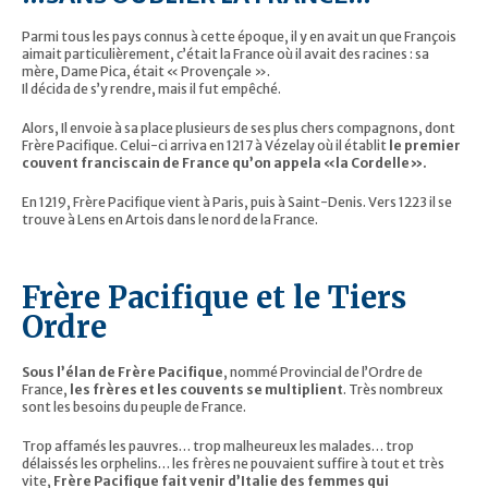
Parmi tous les pays connus à cette époque, il y en avait un que François
aimait particulièrement, c’était la France où il avait des racines : sa
mère, Dame Pica, était « Provençale ».
Il décida de s’y rendre, mais il fut empêché.
Alors, Il envoie à sa place plusieurs de ses plus chers compagnons, dont
Frère Pacifique. Celui-ci arriva en 1217 à Vézelay où il établit
le premier
couvent franciscain de France qu’on appela «la Cordelle».
En 1219, Frère Pacifique vient à Paris, puis à Saint-Denis. Vers 1223 il se
trouve à Lens en Artois dans le nord de la France.
Frère Pacifique et le Tiers
Ordre
Sous l’élan de Frère Pacifique
, nommé Provincial de l’Ordre de
France,
les frères et les couvents se multiplient
. Très nombreux
sont les besoins du peuple de France.
Trop affamés les pauvres… trop malheureux les malades… trop
délaissés les orphelins… les frères ne pouvaient suffire à tout et très
vite,
Frère Pacifique fait venir d’Italie des femmes qui