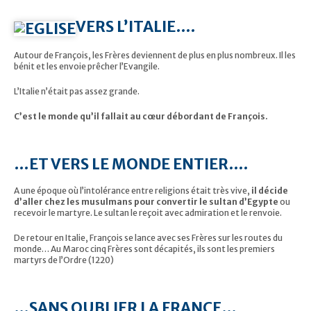
VERS L’ITALIE….
Autour de François, les Frères deviennent de plus en plus nombreux. Il les
bénit et les envoie prêcher l’Evangile.
L’Italie n’était pas assez grande.
C’est le monde qu’il fallait au cœur débordant de François.
…ET VERS LE MONDE ENTIER….
A une époque où l’intolérance entre religions était très vive,
il décide
d’aller chez les musulmans pour convertir le sultan d’Egypte
ou
recevoir le martyre. Le sultan le reçoit avec admiration et le renvoie.
De retour en Italie, François se lance avec ses Frères sur les routes du
monde… Au Maroc cinq Frères sont décapités, ils sont les premiers
martyrs de l’Ordre (1220)
…SANS OUBLIER LA FRANCE…