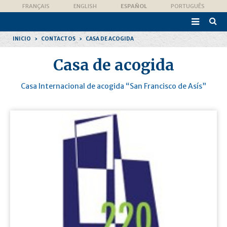
Cambiar
Herramientas
FRANÇAIS
ENGLISH
ESPAÑOL
PORTUGUÊS
a
Personales
contenido.

|
Búsqu
Saltar
Avanz
a
INICIO
›
CONTACTOS
›
CASA DE ACOGIDA
navegación
Casa de acogida
Casa Internacional de acogida “San Francisco de Asís”