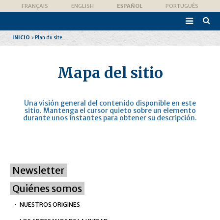
Cambiar
Herramientas
FRANÇAIS
ENGLISH
ESPAÑOL
PORTUGUÊS
a
Personales
contenido.

|
Búsqu
Saltar
Avanz
a
INICIO
›
Plan du site
navegación
Mapa del sitio
Una visión general del contenido disponible en este
sitio. Mantenga el cursor quieto sobre un elemento
durante unos instantes para obtener su descripción.
Newsletter
Quiénes somos
NUESTROS ORIGINES