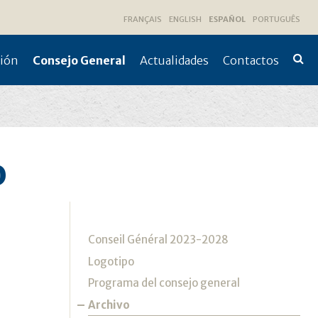
FRANÇAIS
ENGLISH
ESPAÑOL
PORTUGUÊS
sión
Consejo General
Actualidades
Contactos
Búsqu
Avanz
o
Navegación
Conseil Général 2023-2028
Logotipo
Programa del consejo general
Archivo