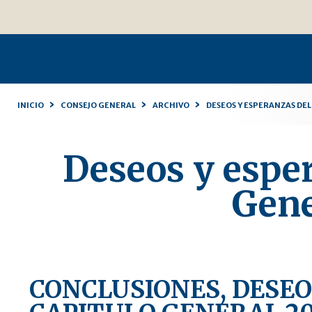
Cambiar
Herramientas
a
Personales
contenido.
|
Saltar
a
navegación
›
›
›
INICIO
CONSEJO GENERAL
ARCHIVO
DESEOS Y ESPERANZAS DE
Deseos y esper
Gene
CONCLUSIONES, DESEO