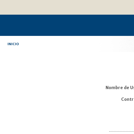
Cambiar
Herramientas
a
Personales
contenido.
|
Saltar
a
navegación
INICIO
Nombre de U
Contr