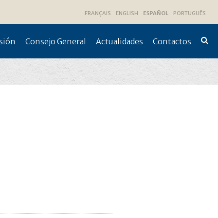
FRANÇAIS
ENGLISH
ESPAÑOL
PORTUGUÊS
sión
Consejo General
Actualidades
Contactos
Búsqu
Avanz