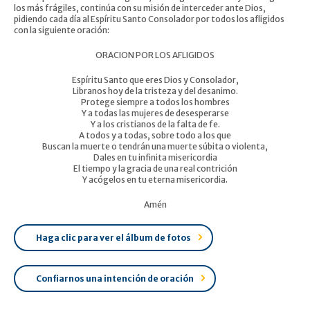
los más frágiles, continúa con su misión de interceder ante Dios,
pidiendo cada día al Espíritu Santo Consolador por todos los afligidos
con la siguiente oración:
ORACION POR LOS AFLIGIDOS
Espíritu Santo que eres Dios y Consolador,
Libranos hoy de la tristeza y del desanimo.
Protege siempre a todos los hombres
Y a todas las mujeres de desesperarse
Y a los cristianos de la falta de fe.
A todos y a todas, sobre todo a los que
Buscan la muerte o tendrán una muerte súbita o violenta,
Dales en tu infinita misericordia
El tiempo y la gracia de una real contrición
Y acógelos en tu eterna misericordia.
Amén
Haga clic para ver el álbum de fotos
Confiarnos una intención de oración