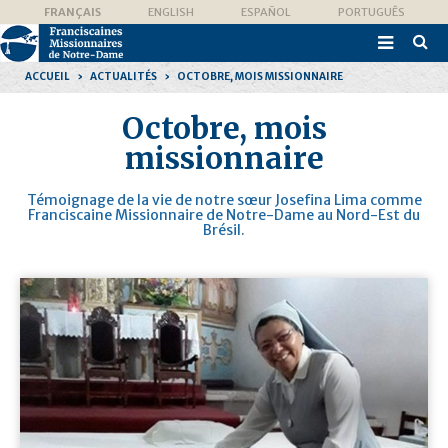
Aller
Outils
FRANÇAIS
ENGLISH
ESPAÑOL
PORTUGUÊS
au
personnels
contenu.

|
Recher
Aller
avanc
à
ACCUEIL
›
ACTUALITÉS
›
OCTOBRE, MOIS MISSIONNAIRE
la
navigation
Octobre, mois
missionnaire
Témoignage de la vie de notre sœur Josefina Lima comme
Franciscaine Missionnaire de Notre-Dame au Nord-Est du
Brésil.