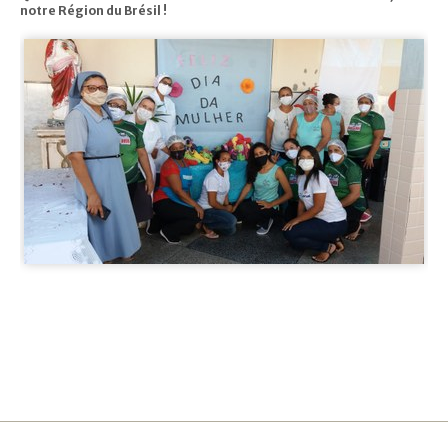
notre Région du Brésil !
Navigation