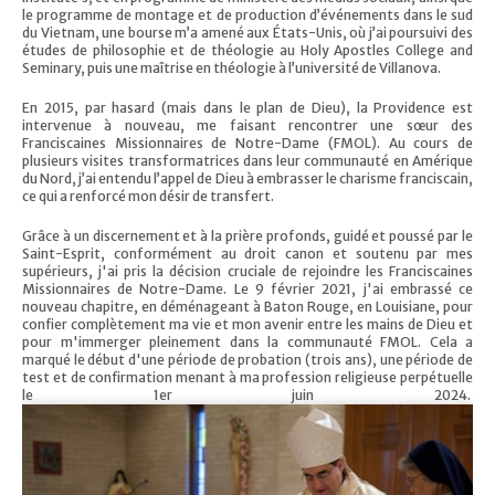
le programme de montage et de production d’événements dans le sud
du Vietnam, une bourse m’a amené aux États-Unis, où j’ai poursuivi des
études de philosophie et de théologie au Holy Apostles College and
Seminary, puis une maîtrise en théologie à l’université de Villanova.
En 2015, par hasard (mais dans le plan de Dieu), la Providence est
intervenue à nouveau, me faisant rencontrer une sœur des
Franciscaines Missionnaires de Notre-Dame (FMOL). Au cours de
plusieurs visites transformatrices dans leur communauté en Amérique
du Nord, j’ai entendu l’appel de Dieu à embrasser le charisme franciscain,
ce qui a renforcé mon désir de transfert.
Grâce à un discernement et à la prière profonds, guidé et poussé par le
Saint-Esprit, conformément au droit canon et soutenu par mes
supérieurs, j'ai pris la décision cruciale de rejoindre les Franciscaines
Missionnaires de Notre-Dame. Le 9 février 2021, j'ai embrassé ce
nouveau chapitre, en déménageant à Baton Rouge, en Louisiane, pour
confier complètement ma vie et mon avenir entre les mains de Dieu et
pour m'immerger pleinement dans la communauté FMOL. Cela a
marqué le début d'une période de probation (trois ans), une période de
test et de confirmation menant à ma profession religieuse perpétuelle
le 1er juin 2024.