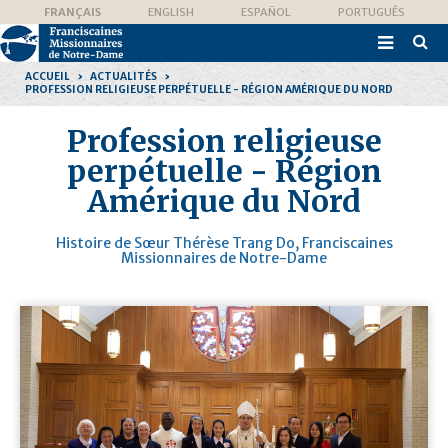
Aller
Outils
FRANÇAIS
ENGLISH
ESPAÑOL
PORTUGUÊS
au
personnels
contenu.

|
Recher
Aller
avanc
à
ACCUEIL
›
ACTUALITÉS
›
la
PROFESSION RELIGIEUSE PERPÉTUELLE - RÉGION AMÉRIQUE DU NORD
navigation
Profession religieuse
perpétuelle - Région
Amérique du Nord
Histoire de Sœur Thérèse Trang Do, Franciscaines
Missionnaires de Notre-Dame