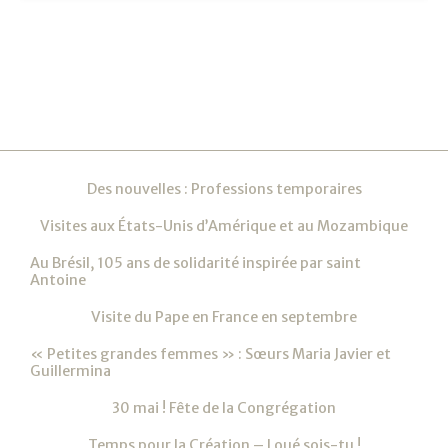
Navigation
Des nouvelles : Professions temporaires
Visites aux États-Unis d’Amérique et au Mozambique
Au Brésil, 105 ans de solidarité inspirée par saint
Antoine
Visite du Pape en France en septembre
« Petites grandes femmes » : Sœurs Maria Javier et
Guillermina
30 mai ! Fête de la Congrégation
Temps pour la Création – Loué sois-tu !