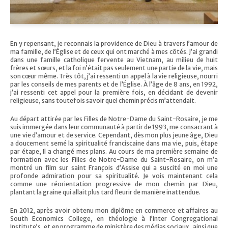
En y repensant, je reconnais la providence de Dieu à travers l’amour de
ma famille, de l’Église et de ceux qui ont marché à mes côtés. J’ai grandi
dans une famille catholique fervente au Vietnam, au milieu de huit
frères et sœurs, et la foi n’était pas seulement une partie de la vie, mais
son cœur même. Très tôt, j’ai ressenti un appel à la vie religieuse, nourri
par les conseils de mes parents et de l’Église. À l’âge de 8 ans, en 1992,
j’ai ressenti cet appel pour la première fois, en décidant de devenir
religieuse, sans toutefois savoir quel chemin précis m’attendait.
Au départ attirée par les Filles de Notre-Dame du Saint-Rosaire, je me
suis immergée dans leur communauté à partir de 1993, me consacrant à
une vie d’amour et de service. Cependant, dès mon plus jeune âge, Dieu
a doucement semé la spiritualité franciscaine dans ma vie, puis, étape
par étape, Il a changé mes plans. Au cours de ma première semaine de
formation avec les Filles de Notre-Dame du Saint-Rosaire, on m’a
montré un film sur saint François d’Assise qui a suscité en moi une
profonde admiration pour sa spiritualité. Je vois maintenant cela
comme une réorientation progressive de mon chemin par Dieu,
plantant la graine qui allait plus tard fleurir de manière inattendue.
En 2012, après avoir obtenu mon diplôme en commerce et affaires au
South Economics College, en théologie à l’Inter Congregational
Institute’s, et en programme de ministère des médias sociaux, ainsi que