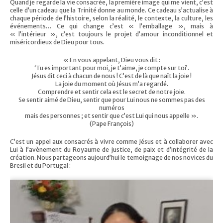
Quand je regarde la vie consacrée, la première image qui me vient, c’est
celle d’un cadeau que la Trinité donne au monde. Ce cadeau s’actualise à
chaque période de l’histoire, selon la réalité, le contexte, la culture, les
événements… Ce qui change c’est « l’emballage », mais à
« l’intérieur », c’est toujours le projet d’amour inconditionnel et
miséricordieux de Dieu pour tous.
« En vous appelant, Dieu vous dit :
‘Tu es important pour moi, je t’aime, je compte sur toi’.
Jésus dit ceci à chacun de nous ! C’est de là que naît la joie !
La joie du moment où Jésus m’a regardé.
Comprendre et sentir cela est le secret de notre joie.
Se sentir aimé de Dieu, sentir que pour Lui nous ne sommes pas des
numéros
mais des personnes ; et sentir que c’est Lui qui nous appelle ».
(Pape François)
C’est un appel aux consacrés à vivre comme Jésus et à collaborer avec
Lui à l’avènement du Royaume de justice, de paix et d’intégrité de la
création. Nous partageons aujourd’hui le temoignage de nos novices du
Bresil et du Portugal :