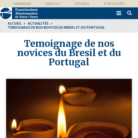
Aller
Outils
FRANÇAIS
ENGLISH
ESPAÑOL
PORTUGUÊS
au
personnels
contenu.

|
Recher
Aller
avanc
à
ACCUEIL
›
ACTUALITÉS
›
la
TEMOIGNAGE DE NOS NOVICES DU BRESIL ET DU PORTUGAL
navigation
Temoignage de nos
novices du Bresil et du
Portugal