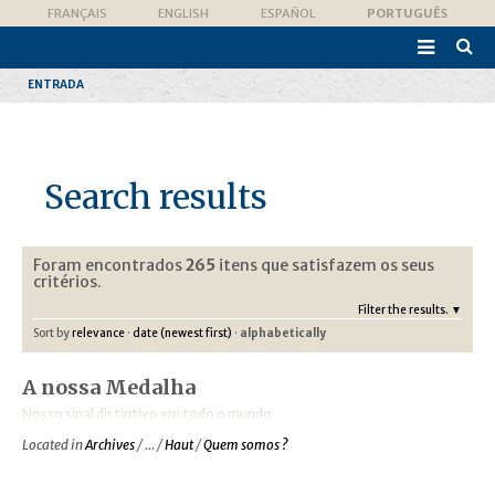
Ir
Ferramentas
FRANÇAIS
ENGLISH
ESPAÑOL
PORTUGUÊS
para
Pessoais
o

conteúdo.
Pesqui
|
Avanç
Ir
ENTRADA
para
a
navegação
Search results
Foram encontrados
265
itens que satisfazem os seus
critérios.
Filter the results.
Sort by
relevance
·
date (newest first)
·
alphabetically
A nossa Medalha
Nosso sinal distintivo em todo o mundo
Located in
Archives
/
…
/
Haut
/
Quem somos ?