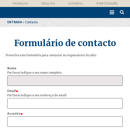
Ir
Ferramentas
FRANÇAIS
ENGLISH
ESPAÑOL
PORTUGUÊS
para
Pessoais
o

conteúdo.
Pesqui
|
Avanç
Ir
ENTRADA
›
Contacto
para
a
navegação
Formulário de contacto
Preencha este formulário para contactar os responsáveis do sítio.
Nome
Por favor indique o seu nome completo
Email
(Obrigatório)
Por favor indique o seu endereço de email
Assunto
(Obrigatório)