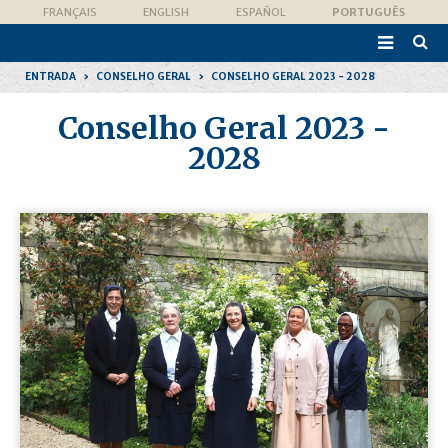
Ir
Ferramentas
FRANÇAIS
ENGLISH
ESPAÑOL
PORTUGUÊS
para
Pessoais
o

conteúdo.
Pesqui
|
Avanç
Ir
ENTRADA
›
CONSELHO GERAL
›
CONSELHO GERAL 2023 - 2028
para
a
navegação
Conselho Geral 2023 -
2028