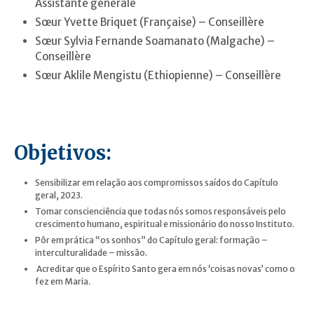
Assistante générale
Sœur Yvette Briquet (Française) – Conseillère
Sœur Sylvia Fernande Soamanato (Malgache) –
Conseillère
Sœur Aklile Mengistu (Ethiopienne) – Conseillère
Objetivos:
Sensibilizar em relação aos compromissos saídos do Capítulo
geral, 2023.
Tomar conscienciência que todas nós somos responsáveis pelo
crescimento humano, espiritual e missionário do nosso Instituto.
Pôr em prática “os sonhos” do Capítulo geral: formação –
interculturalidade – missão.
Acreditar que o Espírito Santo gera em nós ‘coisas novas’ como o
fez em Maria.