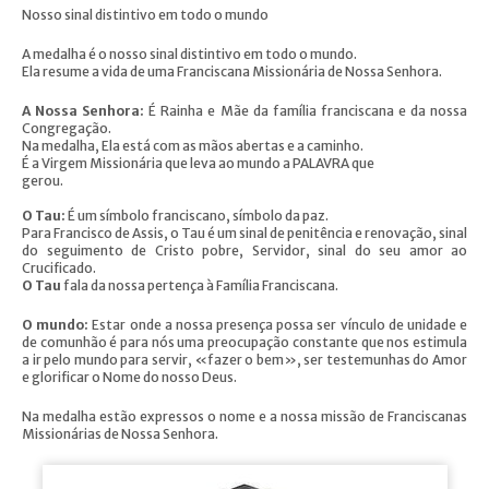
Nosso sinal distintivo em todo o mundo
A medalha é o nosso sinal distintivo em todo o mundo.
Ela resume a vida de uma Franciscana Missionária de Nossa Senhora.
A Nossa Senhora:
É Rainha e Mãe da família franciscana e da nossa
Congregação.
Na medalha, Ela está com as mãos abertas e a caminho.
É a Virgem Missionária que leva ao mundo a PALAVRA que
gerou.
O Tau:
É um símbolo franciscano, símbolo da paz.
Para Francisco de Assis, o Tau é um sinal de penitência e renovação, sinal
do seguimento de Cristo pobre, Servidor, sinal do seu amor ao
Crucificado.
O Tau
fala da nossa pertença à Família Franciscana.
O mundo:
Estar onde a nossa presença possa ser vínculo de unidade e
de comunhão é para nós uma preocupação constante que nos estimula
a ir pelo mundo para servir, «fazer o bem», ser testemunhas do Amor
e glorificar o Nome do nosso Deus.
Na medalha estão expressos o nome e a nossa missão de Franciscanas
Missionárias de Nossa Senhora.