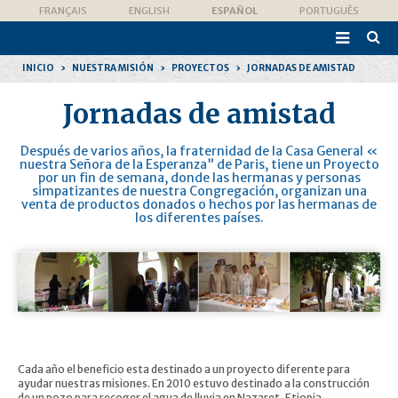
Cambiar
Herramientas
FRANÇAIS
ENGLISH
ESPAÑOL
PORTUGUÊS
a
Personales
contenido.

|
Búsqu
Saltar
Avanz
a
INICIO
›
NUESTRA MISIÓN
›
PROYECTOS
›
JORNADAS DE AMISTAD
navegación
Jornadas de amistad
Después de varios años, la fraternidad de la Casa General «
nuestra Señora de la Esperanza” de Paris, tiene un Proyecto
por un fin de semana, donde las hermanas y personas
simpatizantes de nuestra Congregación, organizan una
venta de productos donados o hechos por las hermanas de
los diferentes países.
Cada año el beneficio esta destinado a un proyecto diferente para
ayudar nuestras misiones. En 2010 estuvo destinado a la construcción
de un pozo para recoger el agua de lluvia en Nazaret, Etiopia.