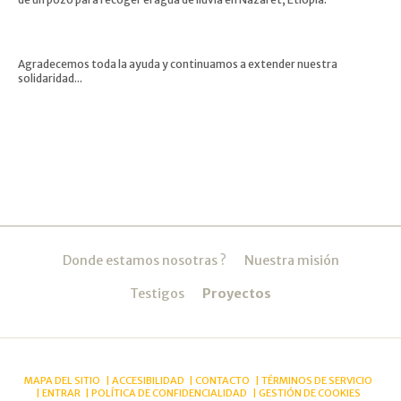
Agradecemos toda la ayuda y continuamos a extender nuestra
solidaridad...
Navegación
Donde estamos nosotras ?
Nuestra misión
Testigos
Proyectos
MAPA DEL SITIO
ACCESIBILIDAD
CONTACTO
TÉRMINOS DE SERVICIO
ENTRAR
POLÍTICA DE CONFIDENCIALIDAD
GESTIÓN DE COOKIES