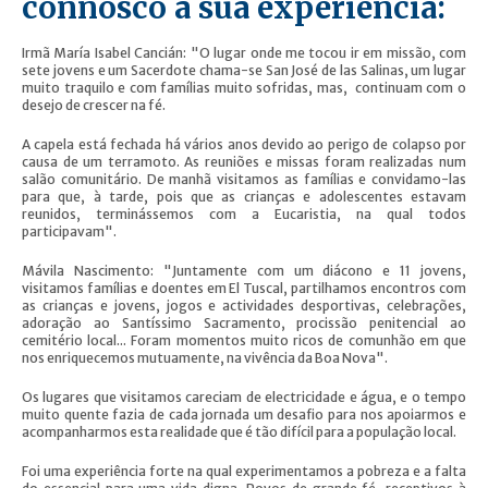
connosco a sua experiência:
Irmã María Isabel Cancián: "O lugar onde me tocou ir em missão, com
sete jovens e um Sacerdote chama-se San José de las Salinas, um lugar
muito traquilo e com famílias muito sofridas, mas, continuam com o
desejo de crescer na fé.
A capela está fechada há vários anos devido ao perigo de colapso por
causa de um terramoto. As reuniões e missas foram realizadas num
salão comunitário. De manhã visitamos as famílias e convidamo-las
para que, à tarde, pois que as crianças e adolescentes estavam
reunidos, terminássemos com a Eucaristia, na qual todos
participavam".
Mávila Nascimento: "Juntamente com um diácono e 11 jovens,
visitamos famílias e doentes em El Tuscal, partilhamos encontros com
as crianças e jovens, jogos e actividades desportivas, celebrações,
adoração ao Santíssimo Sacramento, procissão penitencial ao
cemitério local... Foram momentos muito ricos de comunhão em que
nos enriquecemos mutuamente, na vivência da Boa Nova".
Os lugares que visitamos careciam de electricidade e água, e o tempo
muito quente fazia de cada jornada um desafio para nos apoiarmos e
acompanharmos esta realidade que é tão difícil para a população local.
Foi uma experiência forte na qual experimentamos a pobreza e a falta