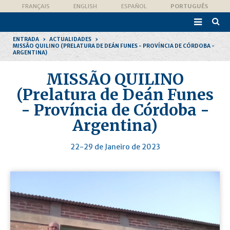
Ir
Ferramentas
FRANÇAIS
ENGLISH
ESPAÑOL
PORTUGUÊS
para
Pessoais
o

conteúdo.
Pesqui
|
Avanç
Ir
ENTRADA
›
ACTUALIDADES
›
para
MISSÃO QUILINO (PRELATURA DE DEÁN FUNES - PROVÍNCIA DE CÓRDOBA -
a
ARGENTINA)
navegação
MISSÃO QUILINO
(Prelatura de Deán Funes
- Província de Córdoba -
Argentina)
22-29 de Janeiro de 2023