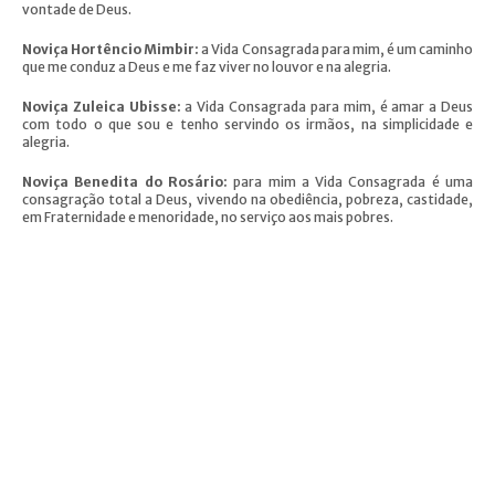
vontade de Deus.
Noviça Hortêncio Mimbir:
a Vida Consagrada para mim, é um caminho
que me conduz a Deus e me faz viver no louvor e na alegria.
Noviça Zuleica Ubisse:
a Vida Consagrada para mim, é amar a Deus
com todo o que sou e tenho servindo os irmãos, na simplicidade e
alegria.
Noviça Benedita do Rosário:
para mim a Vida Consagrada é uma
consagração total a Deus, vivendo na obediência, pobreza, castidade,
em Fraternidade e menoridade, no serviço aos mais pobres.