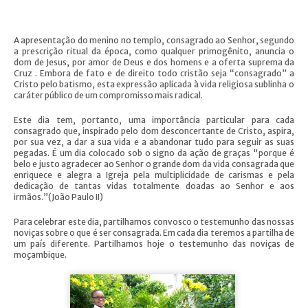
A apresentação do menino no templo, consagrado ao Senhor, segundo
a prescrição ritual da época, como qualquer primogênito, anuncia o
dom de Jesus, por amor de Deus e dos homens e a oferta suprema da
Cruz . Embora de fato e de direito todo cristão seja “consagrado” a
Cristo pelo batismo, esta expressão aplicada à vida religiosa sublinha o
caráter público de um compromisso mais radical.
Este dia tem, portanto, uma importância particular para cada
consagrado que, inspirado pelo dom desconcertante de Cristo, aspira,
por sua vez, a dar a sua vida e a abandonar tudo para seguir as suas
pegadas. É um dia colocado sob o signo da ação de graças "porque é
belo e justo agradecer ao Senhor o grande dom da vida consagrada que
enriquece e alegra a Igreja pela multiplicidade de carismas e pela
dedicação de tantas vidas totalmente doadas ao Senhor e aos
irmãos.”(João Paulo II)
Para celebrar este dia, partilhamos convosco o testemunho das nossas
noviças sobre o que é ser consagrada. Em cada dia teremos a partilha de
um país diferente. Partilhamos hoje o testemunho das noviças de
moçambique.