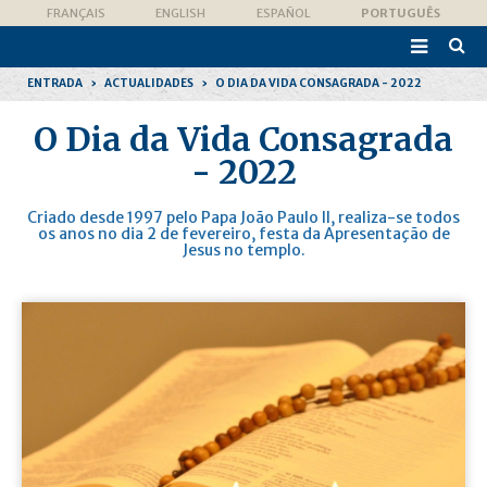
Ir
Ferramentas
FRANÇAIS
ENGLISH
ESPAÑOL
PORTUGUÊS
para
Pessoais
o

conteúdo.
Pesqui
|
Avanç
Ir
ENTRADA
›
ACTUALIDADES
›
O DIA DA VIDA CONSAGRADA - 2022
para
a
navegação
O Dia da Vida Consagrada
- 2022
Criado desde 1997 pelo Papa João Paulo II, realiza-se todos
os anos no dia 2 de fevereiro, festa da Apresentação de
Jesus no templo.